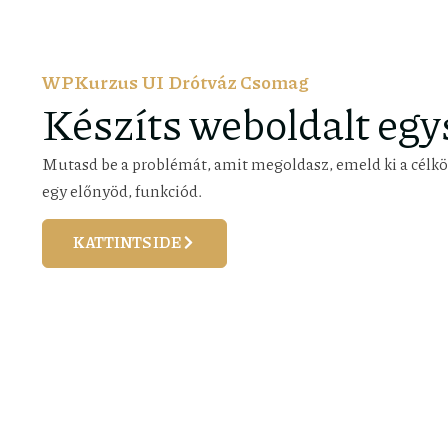
WPKurzus UI Drótváz Csomag
Készíts weboldalt egy
Mutasd be a problémát, amit megoldasz, emeld ki a célkö
egy előnyöd, funkciód.
KATTINTS IDE