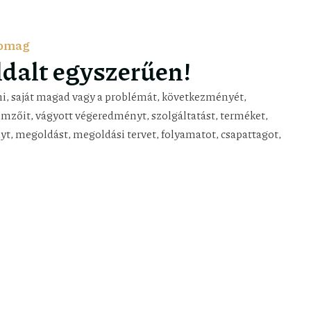
somag
dalt egyszerűen!
i, saját magad vagy a problémát, következményét,
emzőit, vágyott végeredményt, szolgáltatást, terméket,
yt, megoldást, megoldási tervet, folyamatot, csapattagot,