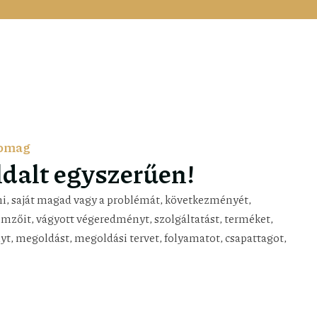
somag
dalt egyszerűen!
i, saját magad vagy a problémát, következményét,
emzőit, vágyott végeredményt, szolgáltatást, terméket,
yt, megoldást, megoldási tervet, folyamatot, csapattagot,