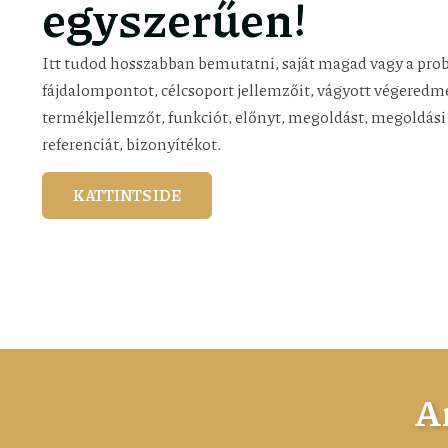
egyszerűen!
Itt tudod hosszabban bemutatni, saját magad vagy a pr
fájdalompontot, célcsoport jellemzőit, vágyott végeredmé
termékjellemzőt, funkciót, előnyt, megoldást, megoldási 
referenciát, bizonyítékot.
KATTINTS IDE
Ar