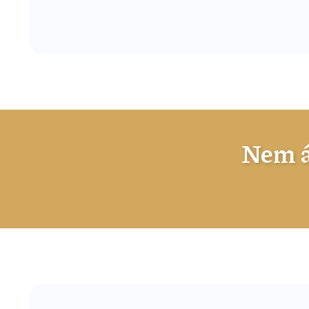
Nem á