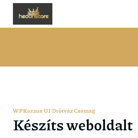
WPKurzus UI Drótváz Csomag
Készíts weboldalt