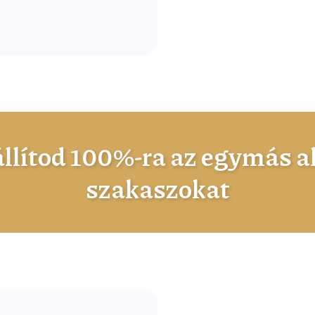
llítod 100%-ra az egymás al
szakaszokat