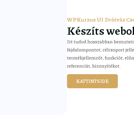
WPKurzus UI Drótváz C
Készíts webol
Itt tudod hosszabban bemutatn
fájdalompontot, célcsoport jell
termékjellemzőt, funkciót, előn
referenciát, bizonyítékot.
KATTINTS IDE