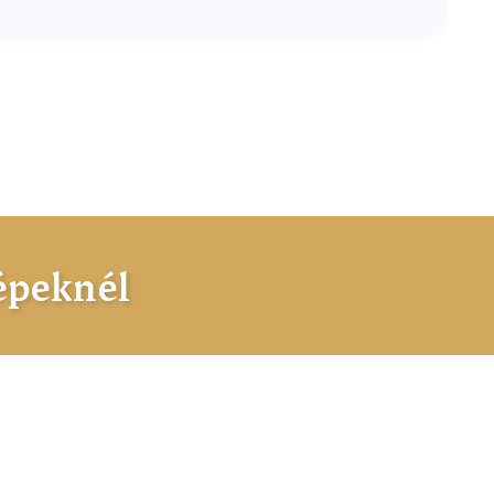
épeknél