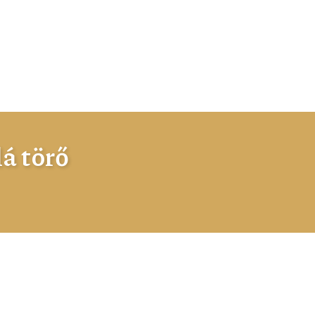
á törő