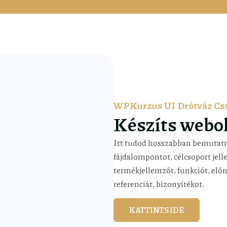
WPKurzus UI Drótváz C
Készíts webol
Itt tudod hosszabban bemutatn
fájdalompontot, célcsoport jell
termékjellemzőt, funkciót, előn
referenciát, bizonyítékot.
KATTINTS IDE