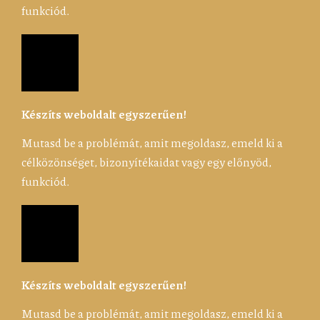
funkciód.
Készíts weboldalt egyszerűen!
Mutasd be a problémát, amit megoldasz, emeld ki a
célközönséget, bizonyítékaidat vagy egy előnyöd,
funkciód.
Készíts weboldalt egyszerűen!
Mutasd be a problémát, amit megoldasz, emeld ki a