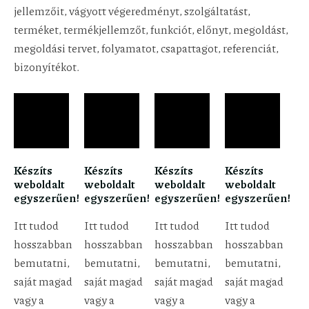
jellemzőit, vágyott végeredményt, szolgáltatást,
terméket, termékjellemzőt, funkciót, előnyt, megoldást,
megoldási tervet, folyamatot, csapattagot, referenciát,
bizonyítékot.
Készíts
Készíts
Készíts
Készíts
weboldalt
weboldalt
weboldalt
weboldalt
egyszerűen!
egyszerűen!
egyszerűen!
egyszerűen!
Itt tudod
Itt tudod
Itt tudod
Itt tudod
hosszabban
hosszabban
hosszabban
hosszabban
bemutatni,
bemutatni,
bemutatni,
bemutatni,
saját magad
saját magad
saját magad
saját magad
vagy a
vagy a
vagy a
vagy a