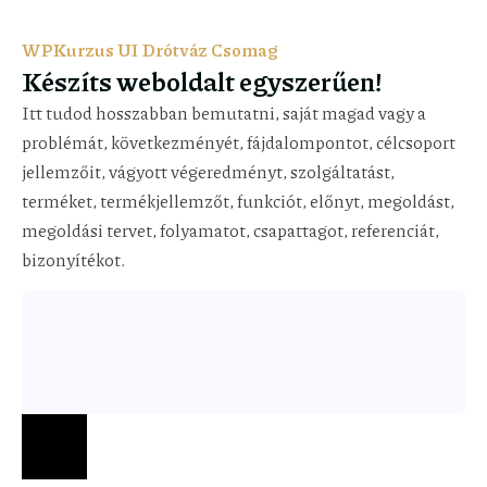
WPKurzus UI Drótváz Csomag
Készíts weboldalt egyszerűen!
Itt tudod hosszabban bemutatni, saját magad vagy a
problémát, következményét, fájdalompontot, célcsoport
jellemzőit, vágyott végeredményt, szolgáltatást,
terméket, termékjellemzőt, funkciót, előnyt, megoldást,
megoldási tervet, folyamatot, csapattagot, referenciát,
bizonyítékot.