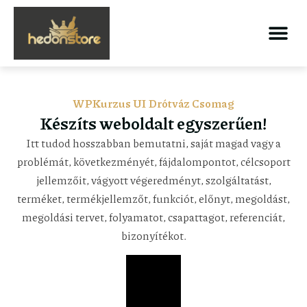
WPKurzus UI Drótváz Csomag
Készíts weboldalt egyszerűen!
Itt tudod hosszabban bemutatni, saját magad vagy a
problémát, következményét, fájdalompontot, célcsoport
jellemzőit, vágyott végeredményt, szolgáltatást,
terméket, termékjellemzőt, funkciót, előnyt, megoldást,
megoldási tervet, folyamatot, csapattagot, referenciát,
bizonyítékot.