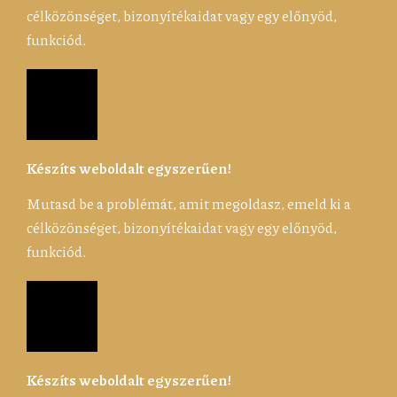
célközönséget, bizonyítékaidat vagy egy előnyöd,
funkciód.
Készíts weboldalt egyszerűen!
Mutasd be a problémát, amit megoldasz, emeld ki a
célközönséget, bizonyítékaidat vagy egy előnyöd,
funkciód.
Készíts weboldalt egyszerűen!