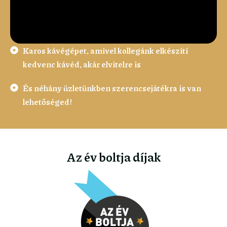
Karos kávégépet, amivel kollegánk elkészítí
kedvenc kávéd, akár elvitelre is
És néhány üzletünkben szerencsejátékra is van
lehetőséged!
Az év boltja díjak