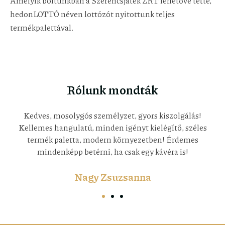
Amelyik boltunkban a Szerencsjáték ZRT lehetővé tette,
hedonLOTTÓ néven lottózót nyitottunk teljes
termékpalettával.
Rólunk mondták
Imádott, hely
széles választék, egy gyönyörű boltban,
és kedves kiszolgálás
Nagy Tímea