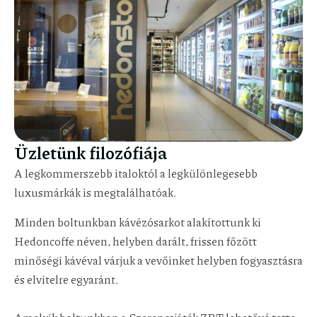
Üzletünk filozófiája
A legkommerszebb italoktól a legkülönlegesebb
luxusmárkák is megtalálhatóak.
Minden boltunkban kávézósarkot alakítottunk ki
Hedoncoffe néven, helyben darált, frissen főzött
minőségi kávéval várjuk a vevőinket helyben fogyasztásra
és elvitelre egyaránt.