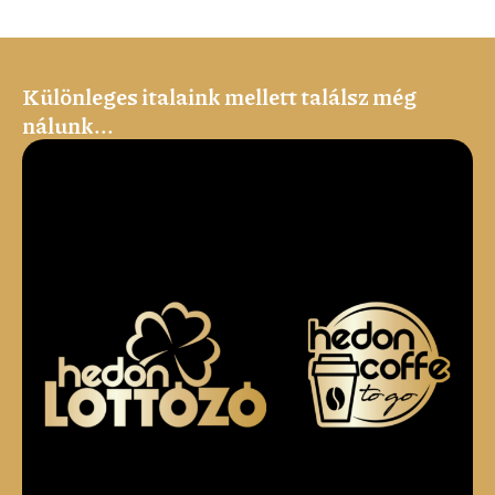
Különleges italaink mellett találsz még
nálunk...