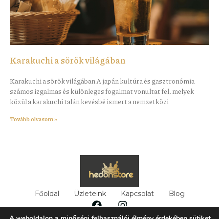
Karakuchi a sörök világában
Karakuchi a sörök világában A japán kultúra és gasztronómia
számos izgalmas és különleges fogalmat vonultat fel, melyek
közül a karakuchi talán kevésbé ismert a nemzetközi
Tovább olvasom »
Főoldal
Üzleteink
Kapcsolat
Blog
A weboldalon a minőségi felhasználói élmény érdekében sütiket