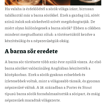
Ha valaha is érdeklődtél a sörök világa iránt, biztosan
találkoztál már a barna sörökkel. Ezek a gazdag ízű, sötét
színű italok sok sörkedvelő szívét megdobogtatják. De
miért olyan különlegesek a barna sörök? Ebben a cikkben
mindent megtudhatsz róluk: a történetüktől kezdve a
készítésükig és a népszerűségük okáig.
A barna sör eredete
A barna sör története több száz évre nyúlik vissza. Az első
barna söröket valószínűleg Angliában készítették a
középkorban. Ezek a sörök gyakran erősebbek és
ízletesebbek voltak, mint a világosabb társaik, és gyorsan
népszerűvé váltak. A 18. században a Porter és Stout
típusú barna sörök forradalmasították a söripart, és máig
népszerűek maradtak világszerte.