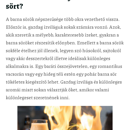
sört?
A barna sörök népszerűsége több okra vezethető vissza.
Először is, gazdag ízviláguk sokak számára vonzó. Azok,
akik szeretik a mélyebb, karakteresebb ízeket, gyakran a
barna söröket részesítik előnyben. Emellett a barna sörök
sokféle ételhez jól illenek, legyen szó húsokról, sajtokról
vagy akár desszertekről illetve ideálisak különleges
alkalmakra is. Egy baráti összejövetelen, egy romantikus
vacsorán vagy egy hideg téli estén egy pohár barna sör
tökéletes kiegészítő lehet. Gazdag ízvilága és különleges
aromái miatt sokan választják őket, amikor valami
különlegeset szeretnének inni.