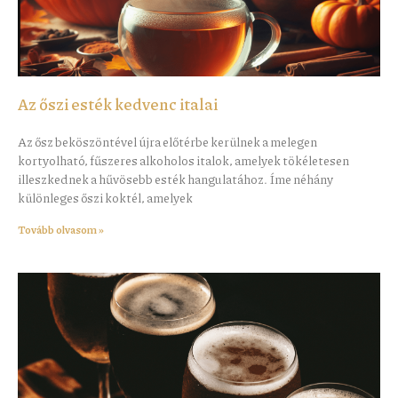
Az őszi esték kedvenc italai
Az ősz beköszöntével újra előtérbe kerülnek a melegen
kortyolható, fűszeres alkoholos italok, amelyek tökéletesen
illeszkednek a hűvösebb esték hangulatához. Íme néhány
különleges őszi koktél, amelyek
Tovább olvasom »