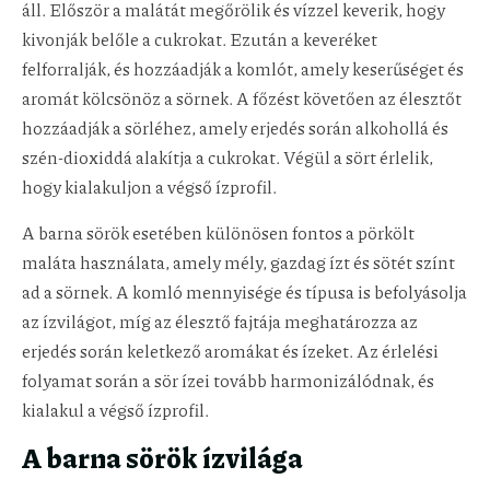
áll. Először a malátát megőrölik és vízzel keverik, hogy
kivonják belőle a cukrokat. Ezután a keveréket
felforralják, és hozzáadják a komlót, amely keserűséget és
aromát kölcsönöz a sörnek. A főzést követően az élesztőt
hozzáadják a sörléhez, amely erjedés során alkohollá és
szén-dioxiddá alakítja a cukrokat. Végül a sört érlelik,
hogy kialakuljon a végső ízprofil.
A barna sörök esetében különösen fontos a pörkölt
maláta használata, amely mély, gazdag ízt és sötét színt
ad a sörnek. A komló mennyisége és típusa is befolyásolja
az ízvilágot, míg az élesztő fajtája meghatározza az
erjedés során keletkező aromákat és ízeket. Az érlelési
folyamat során a sör ízei tovább harmonizálódnak, és
kialakul a végső ízprofil.
A barna sörök ízvilága