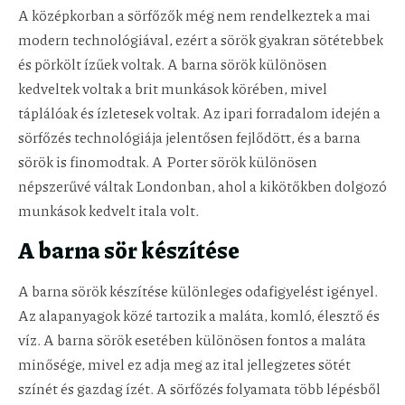
A középkorban a sörfőzők még nem rendelkeztek a mai
modern technológiával, ezért a sörök gyakran sötétebbek
és pörkölt ízűek voltak. A barna sörök különösen
kedveltek voltak a brit munkások körében, mivel
táplálóak és ízletesek voltak. Az ipari forradalom idején a
sörfőzés technológiája jelentősen fejlődött, és a barna
sörök is finomodtak. A Porter sörök különösen
népszerűvé váltak Londonban, ahol a kikötőkben dolgozó
munkások kedvelt itala volt.
A barna sör készítése
A barna sörök készítése különleges odafigyelést igényel.
Az alapanyagok közé tartozik a maláta, komló, élesztő és
víz. A barna sörök esetében különösen fontos a maláta
minősége, mivel ez adja meg az ital jellegzetes sötét
színét és gazdag ízét. A sörfőzés folyamata több lépésből