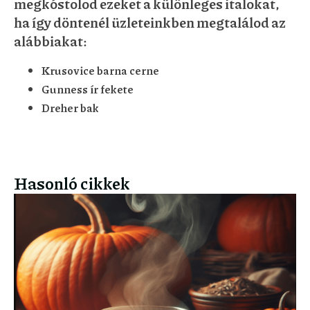
megkóstolod ezeket a különleges italokat,
ha így döntenél üzleteinkben megtalálod az
alábbiakat:
Krusovice barna cerne
Gunness ír fekete
Dreher bak
Hasonló cikkek