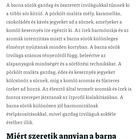
A barna sörök gazdag és összetett ízvilágukkal tűnnek ki
a többi sör közül. A pörkölt maláta mély, karamellás,
csokoládés és kávés jegyeket ad a sörnek, amelyeket a
komló kesernyés íze egészít ki. Az ízek harmóniája és az
aromák intenzitása miatt a barna sörök különleges
élményt nyújtanak minden kortyban. A barna sörök
ízvilága számos tényezőtől függ, beleértve az
alapanyagok minőségét és a sörfőzési technikákat. A
pörkölt maláta gazdag, édes és kesernyés jegyeket
kölcsönöz a sörnek, míg a komló aromás és fűszeres
ízeket ad hozzá. Az élesztő által termelt aromák és ízek is
fontos szerepet játszanak az ízprofil kialakításában. A
barna sörök különösen jól harmonizálnak
ételpárosításokkal, mivel gazdag ízviláguk sokféle
ételhez illik.
Miért szeretik annyian a barna