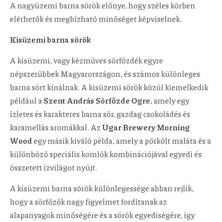
A nagyüzemi barna sörök előnye, hogy széles körben
elérhetők és megbízható minőséget képviselnek.
Kisüzemi barna sörök
A kisüzemi, vagy kézműves sörfőzdék egyre
népszerűbbek Magyarországon, és számos különleges
barna sört kínálnak. A kisüzemi sörök közül kiemelkedik
például a
Szent András Sörfőzde Ogre
, amely egy
ízletes és karakteres barna sör, gazdag csokoládés és
karamellás aromákkal. Az
Ugar Brewery Morning
Wood
egy másik kiváló példa, amely a pörkölt maláta és a
különböző speciális komlók kombinációjával egyedi és
összetett ízvilágot nyújt.
A kisüzemi barna sörök különlegessége abban rejlik,
hogy a sörfőzők nagy figyelmet fordítanak az
alapanyagok minőségére és a sörök egyediségére, így