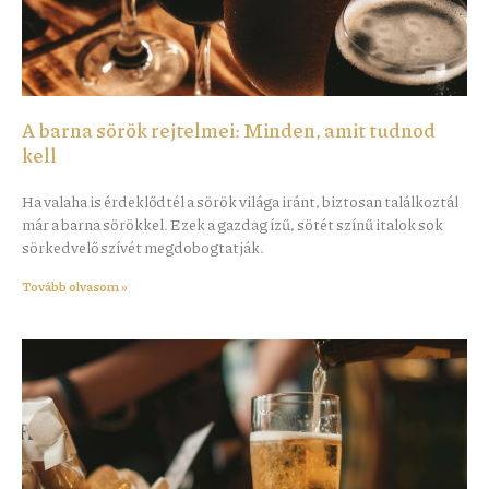
A barna sörök rejtelmei: Minden, amit tudnod
kell
Ha valaha is érdeklődtél a sörök világa iránt, biztosan találkoztál
már a barna sörökkel. Ezek a gazdag ízű, sötét színű italok sok
sörkedvelő szívét megdobogtatják.
Tovább olvasom »