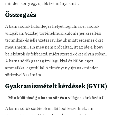
minden korty egy újabb ízélményt kínál.
Összegzés
A barna sörök különleges helyet foglalnak el a sörök
világában. Gazdag történelmük, különleges készítési
technikáik és jellegzetes ízviláguk miatt érdemes őket
megismerni. Ha még nem próbáltad, itt az ideje, hogy
belekóstolj és felfedezd, miért szeretik őket olyan sokan.
A barna sörök gazdag ízvilágukkal és különleges
aromáikkal egyedülálló élményt nyújtanak minden
sörkedvelő számára.
Gyakran ismételt kérdések (GYIK)
–
Mi a különbség a barna sör és a világos sör között?
A barna sörök sötétebb malátából készülnek, ami