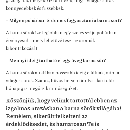
gazdagabb, mélyebb ízt ad nekik, míg a világos sörök
könnyedebbek és frissebbek.
–
Milyen pohárban érdemes fogyasztani a barna sört?
A barna sörök íze legjobban egy széles szájú pohárban
érvényesül, amely lehetővé teszi az aromák
kibontakozását.
–
Mennyi ideig tartható el egy üveg barna sör?
A barna sörök általában hosszabb ideig elállnak, mint a
világos sörök. Száraz, hűvös helyen tárolva akár több
hónapig is megőrzik minőségüket.
Köszönjük, hogy velünk tartottál ebben az
izgalmas utazásban a barna sörök világába!
Remélem, sikerült felkelteni az
érdeklődésedet, és hamarosan Te is